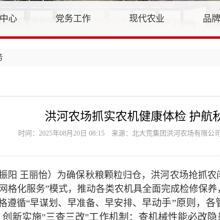
中心
党务工作
现代农业
品
务
洪河农场抓实农机健康体检 护航
时间：2025年08月20日 08:15
来源：北大荒集团洪河农场有限公
振阳 王丽怡）为确保秋粮颗粒归仓，洪河农场抢抓农
+网格化服务”模式，推动各类农机具全面完成检修保
早动手”原则，各
格遵循“早谋划、早准备、早安排、
，创新实施"三查三改"工作机制：查机械性能必改