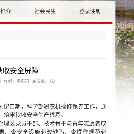
牌推介
社会民生
登录注册
秋收安全屏障
司
作者：黄振阳
点击量：
352
闲窗口期，科学部署农机检修保养工作，
通
养，筑牢秋收安全生产根基。
管理区
成
党员干部、技术骨干与青年志愿者
隐患、查安全设施必改缺陷、查操作规范必