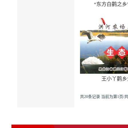
“东方白鹳之乡
王小丫鹳乡
共20条记录
当前为第1页/共