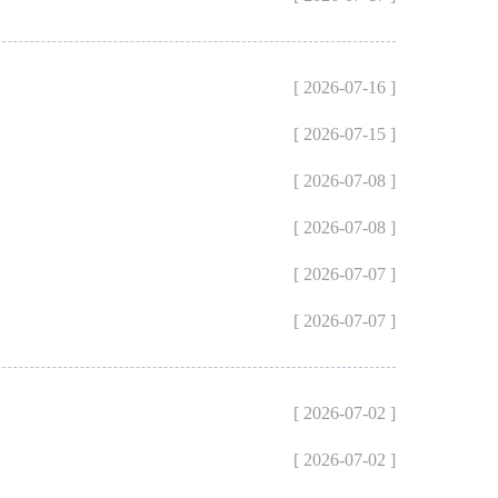
[ 2026-07-16 ]
[ 2026-07-15 ]
[ 2026-07-08 ]
[ 2026-07-08 ]
[ 2026-07-07 ]
[ 2026-07-07 ]
[ 2026-07-02 ]
[ 2026-07-02 ]