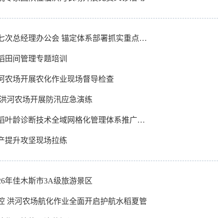
洪河农场召开第七次总经理办公会 锚定体系部署抓实重点工作
稻田间管理专题培训
河农场开展农化作业现场督导检查
 洪河农场开展防汛应急演练
洪河农场召开水稻叶龄诊断技术全域网格化管理体系推广应用现场会
产提升攻坚现场拉练
26年佳木斯市3A级旅游景区
控 洪河农场航化作业全面开启护航水稻夏管