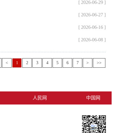
[ 2026-06-29 ]
[ 2026-06-27 ]
[ 2026-06-16 ]
[ 2026-06-08 ]
<
1
2
3
4
5
6
7
>
>>
人民网
中国网
黑