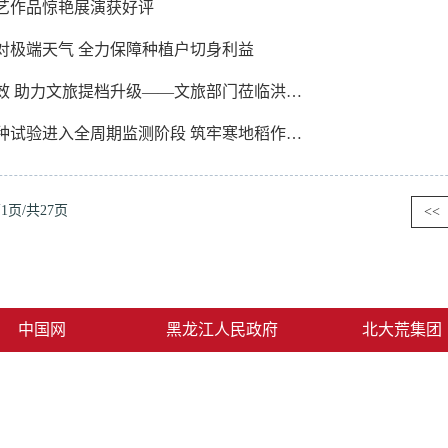
艺作品惊艳展演获好评
对极端天气 全力保障种植户切身利益
精准把脉提质增效 助力文旅提档升级——文旅部门莅临洪河农场开展3A级景区评定核查工作
洪河农场水稻品种试验进入全周期监测阶段 筑牢寒地稻作种业根基
1页/共27页
<<
中国网
黑龙江人民政府
北大荒集团