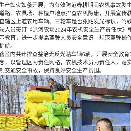
生产如火如荼开展，为有效防范春耕期间农机事故发
道路、农具场、种植户地点排查农机隐患，开展宣传
查辖区上道农用车辆、三轮车是否张贴发光标识，驾驶
驶人员签订《洪河农场202
4
年农机安全生产责任状》
示教育，进一步提高驾驶人员安全意识，规范驾驶操
护航。
辖区内共计排查整治无反光贴车辆
6
辆，开展安全教育
念，以管理区为责任网格，农机技术员为责任人，落
制交通安全事故，保持良好安全生产氛围。