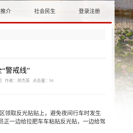
牌推介
社会民生
登录注册
“警戒线”
司
作者：郑杰英
点击量：
94
理区领取反光贴贴上，避免夜间行车时发生
员正一边给拉肥车车粘贴反光贴，一边给驾