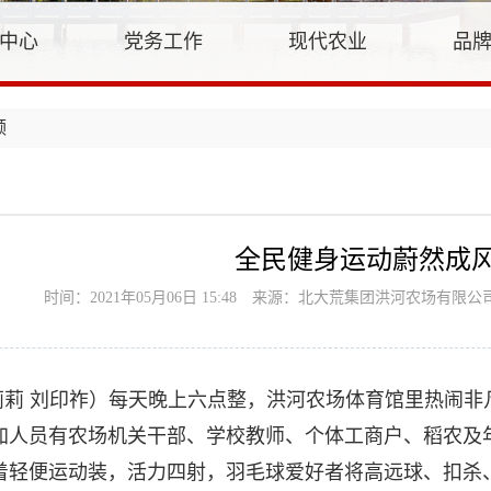
中心
党务工作
现代农业
品
领
全民健身运动蔚然成
时间：2021年05月06日 15:48
来源：北大荒集团洪河农场有限公
莉莉 刘印祚）每天晚上六点整，洪河农场体育馆里热闹非
加人员有农场机关干部、学校教师、个体工商户、稻农及年
着轻便运动装，活力四射，羽毛球爱好者将高远球、扣杀