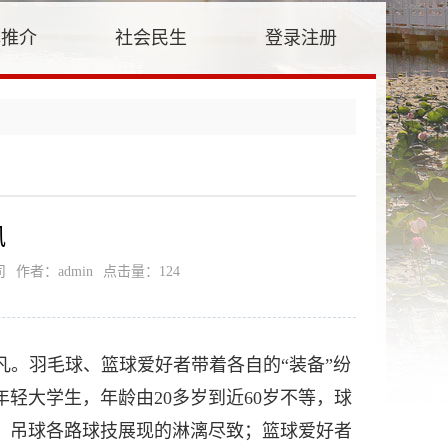
牌推介
社会民生
登录注册
风
司
作者：admin
点击量：
124
凡。羽毛球、篮球爱好者带着各自的“装备”纷
轻大学生，年龄由20多岁到近60岁不等，球
、吊球各路球技展现的淋漓尽致；篮球爱好者