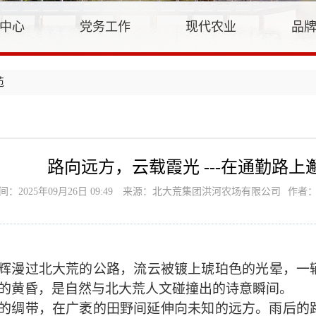
中心
党务工作
现代农业
品
苑
路向远方，云载霞光 ---在通勤路
间：2025年09月26日 09:49
来源：北大荒集团洪河农场有限公司
作者
辉漫过北大荒的公路，流云被镀上琥珀色的光晕，一
的黄昏，是自然与
北大荒
人文碰撞出的诗意瞬间。
的绸带，在广袤的田野间延伸向未知的远方。雨后的