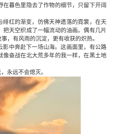
野在暮色里隐去了作物的细节，只留下开阔
与绯红的渐变，仿佛天神遗落的霓裳，在天
，把天空织成了一幅流动的油画。偶有几片
故事，有风雨的沉淀，更有收获的炽热。
云影中奔赴下一场山海。这画面里，有公路
就像
奋战在北大荒多年的我一样
，在黑土地
光，永远不会熄灭。