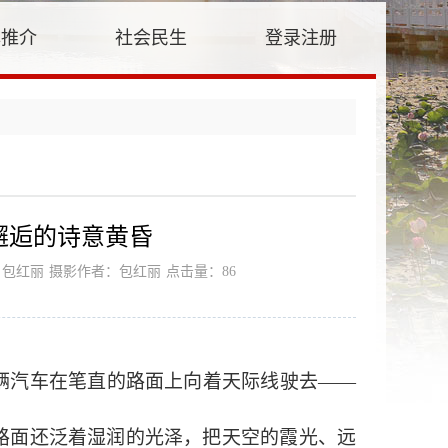
牌推介
社会民生
登录注册
上邂逅的诗意黄昏
：包红丽
摄影作者：包红丽
点击量：
86
辆汽车在笔直的路面上向着天际线驶去
——
路面还泛着湿润的光泽，把天空的霞光、远