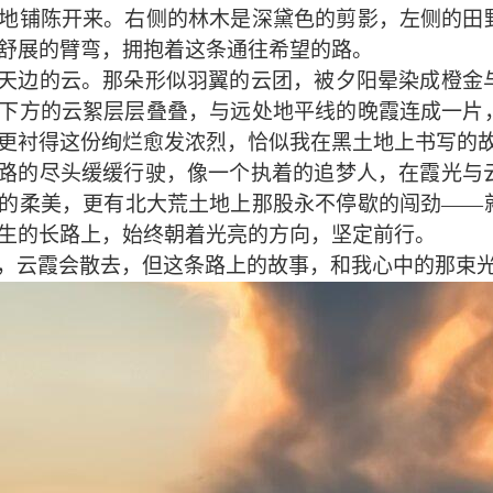
地铺陈开来。右侧的林木是深黛色的剪影，左侧的田
舒展的臂弯，拥抱着这条通往希望的路。
天边的云。那朵形似羽翼的云团，被夕阳晕染成橙金
下方的云絮层层叠叠，与远处地平线的晚霞连成一片
更衬得这份绚烂愈发浓烈，恰似
我
在黑土地上书写的
路的尽头缓缓行驶，像一个执着的追梦人，在霞光与
的柔美，更有
北大荒
土地上那股永不停歇的闯劲
——
生的长路上，始终朝着光亮的方向，坚定前行。
，云霞会散去，但这条路上的故事，和
我
心中的那束