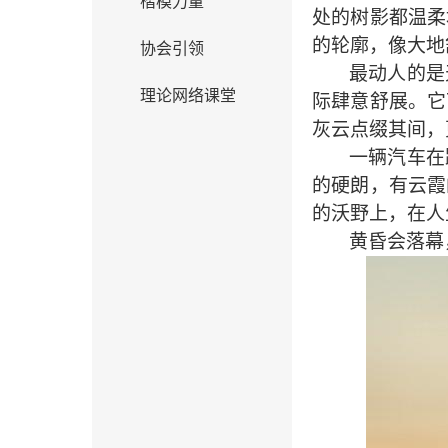
楷模力量
处的树影都温柔
的轮廓，像大地
协会引领
最动人的是
理论网络课堂
际肆意舒展。它
灰云点缀其间，
一辆汽车在
的硬朗，有云霞
的沃野上，在人
黄昏会落幕