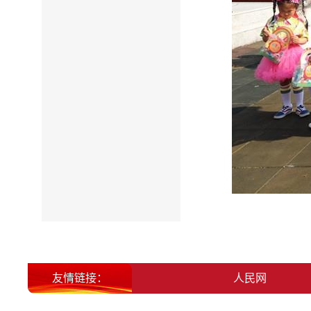
友情链接：
北大荒集团
人民网