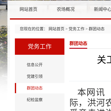
网站首页
农场概况
新闻中
您现在的位置：
网站首页
>
党务工作
> 群团动态
群团动态
党务工作
关
信息公开
党建引领
群团动态
本网讯
纪检监察
际，洪河