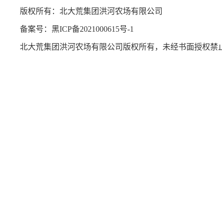
版权所有：北大荒集团洪河农场有限公司
备案号：
黑ICP备2021000615号-1
北大荒集团洪河农场有限公司版权所有，未经书面授权禁