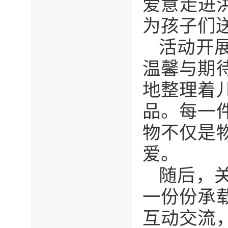
爱意走进
为孩子们
活动开
温馨与期
地整理着
品。每一
物不仅是
爱。
随后，
一份份承
互动交流